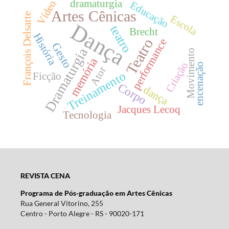
dramaturgia
Vídeo
Educação
Artes Cênicas
François Delsarte
Escola
Dança
teatro
Brecht
História
Teatro
performance
Gesto
Dramaturgia
Movimento
memória
Criação
encenação
Ator
Treinamento
Ficção
Corpo
dança
Jacques Lecoq
Tecnologia
REVISTA CENA
Programa de Pós-graduação em Artes Cênicas
Rua General Vitorino, 255
Centro - Porto Alegre - RS - 90020-171