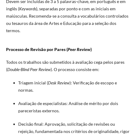
Devem ser incluídas de 3 a 5 palavras-chave, em português e em
inglês (
Keywords
), separadas por ponto e com as iniciais em
maiúsculas. Recomenda-se a consulta a vocabulários controlados
ou tesauros da área de Artes e Educação para a seleção dos
termos.
Processo de Revisão por Pares (
Peer Review
)
Todos os trabalhos são submetidos à avaliação cega pelos pares
(
Double-Blind Peer Review
). O processo consiste em:
Triagem inicial (
Desk Review
): Verificação de escopo e
normas.
Avaliação de especialistas: Análise de mérito por dois
pareceristas externos.
Decisão final: Aprovação, solicitação de revisões ou
rejeição, fundamentada nos critérios de originalidade, rigor