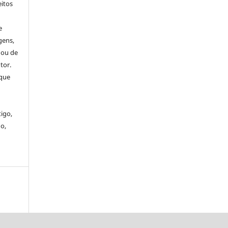
eitos
e
gens,
 ou de
tor.
 que
tigo,
o,