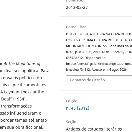
2013-03-27
Como Citar
DUTRA, Daniel. A UTOPIA NA OBRA DE H.P
LOVECRAFT: UMA LEITURA POLÍTICA DE AT
MOUNTAINS OF MADNESS.
Cadernos do I
n. 45, p. 087–108, 2013. DOI: 10.22456/2236
6385.34312. Disponível em:
or
At the Mountains of
https://seer.ufrgs.br/index.php/cadernosd
icle/view/34312. Acesso em: 6 ago. 2026.
ectiva sociopolítica. Para
 ensaios políticos do
Fomatos de Citação
mais especificamente os
“A Layman Looks at the
Deal” (1934).
Edição
 transformações
n. 45 (2012)
ssão influenciaram o
 abordar temas até então
Seção
em sua obra ficcional.
Artigos de estudos literários