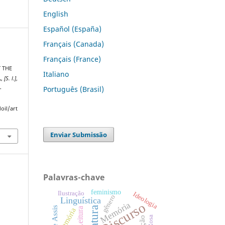
English
Español (España)
Français (Canada)
Français (France)
.
 THE
Italiano
L
,
[S. l.]
,
Português (Brasil)
-
oil/art
Enviar Submissão
Palavras-chave
feminismo
Ilustração
Ideologia
gênero
Linguística
Memória
Discurso
Leitura
memória