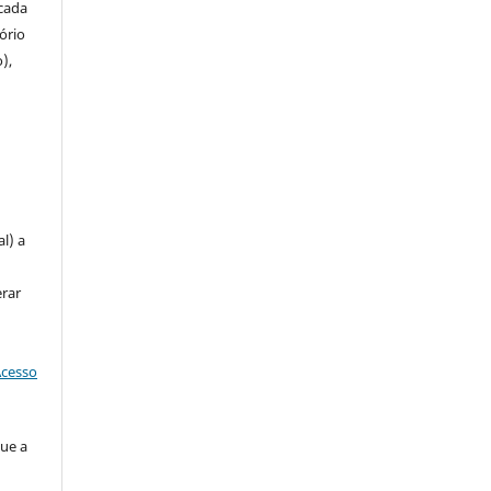
icada
tório
),
u
l) a
erar
Acesso
que a