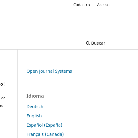
Cadastro
Acesso
Buscar
Open Journal Systems
so!
Idioma
o de
os
Deutsch
English
Español (España)
Français (Canada)